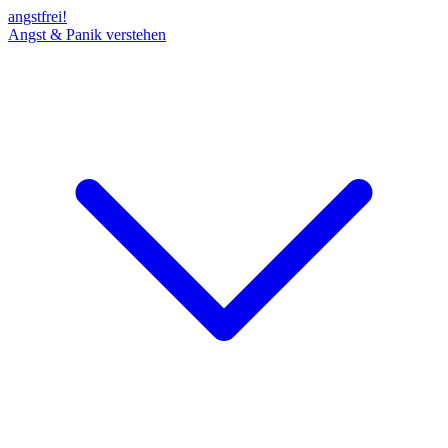
angst
frei!
Angst & Panik verstehen