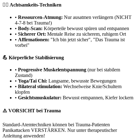
🧘‍♀️ Achtsamkeits-Techniken
•
Ressourcen-Atmung:
Nur ausatmen verlängern (NICHT
4-7-8 bei Trauma!)
•
Body-Scan:
Körperteile bewusst spüren und entspannen
•
Sicherer Ort:
Mentale Reise zu sicherem, ruhigem Ort
•
Affirmationen:
"Ich bin jetzt sicher", "Das Trauma ist
vorbei"
💪 Körperliche Stabilisierung
•
Progressive Muskelentspannung
(nur bei stabilem
Zustand)
•
Yoga/Tai Chi:
Langsame, bewusste Bewegungen
•
Bilateral stimulation:
Wechselweise Knie/Schultern
klopfen
•
Gesichtsmuskulatur:
Bewusst entspannen, Kiefer lockern
⚠️ VORSICHT bei Trauma
Standard-Atemtechniken können bei Trauma-Patienten
Panikattacken VERSTÄRKEN. Nur unter therapeutischer
Anleitung anwenden!