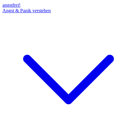
angst
frei!
Angst & Panik verstehen