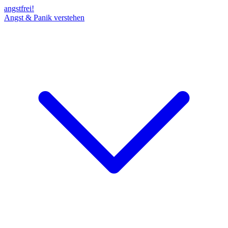
angst
frei!
Angst & Panik verstehen