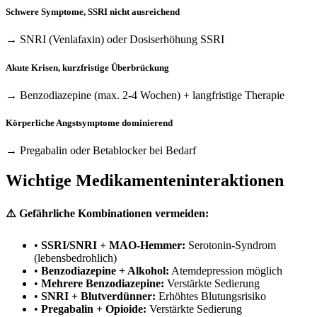
Schwere Symptome, SSRI nicht ausreichend
→ SNRI (Venlafaxin) oder Dosiserhöhung SSRI
Akute Krisen, kurzfristige Überbrückung
→ Benzodiazepine (max. 2-4 Wochen) + langfristige Therapie
Körperliche Angstsymptome dominierend
→ Pregabalin oder Betablocker bei Bedarf
Wichtige Medikamenteninteraktionen
⚠️ Gefährliche Kombinationen vermeiden:
•
SSRI/SNRI + MAO-Hemmer:
Serotonin-Syndrom
(lebensbedrohlich)
•
Benzodiazepine + Alkohol:
Atemdepression möglich
•
Mehrere Benzodiazepine:
Verstärkte Sedierung
•
SNRI + Blutverdünner:
Erhöhtes Blutungsrisiko
•
Pregabalin + Opioide:
Verstärkte Sedierung