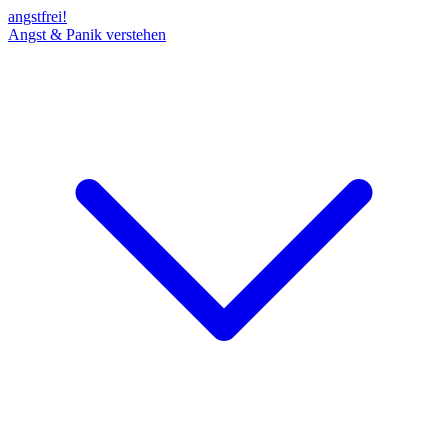
angst
frei!
Angst & Panik verstehen