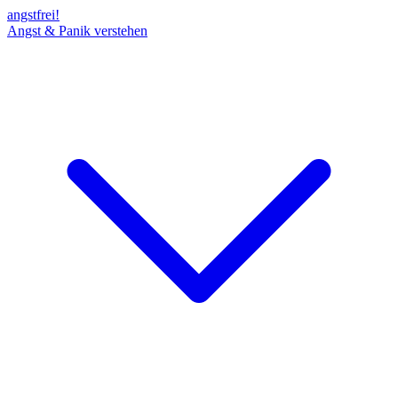
angst
frei!
Angst & Panik verstehen