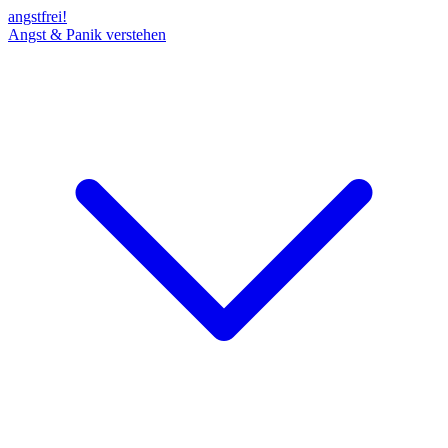
angst
frei!
Angst & Panik verstehen