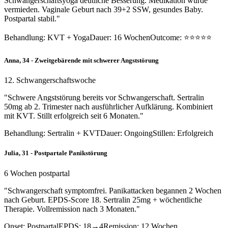
Schwangerschaftsyoga deutliche Besserung. Medikation wurde
vermieden. Vaginale Geburt nach 39+2 SSW, gesundes Baby.
Postpartal stabil."
Behandlung: KVT + Yoga
Dauer: 16 Wochen
Outcome: ⭐⭐⭐⭐⭐
Anna, 34 - Zweitgebärende mit schwerer Angststörung
12. Schwangerschaftswoche
"Schwere Angststörung bereits vor Schwangerschaft. Sertralin
50mg ab 2. Trimester nach ausführlicher Aufklärung. Kombiniert
mit KVT. Stillt erfolgreich seit 6 Monaten."
Behandlung: Sertralin + KVT
Dauer: Ongoing
Stillen: Erfolgreich
Julia, 31 - Postpartale Panikstörung
6 Wochen postpartal
"Schwangerschaft symptomfrei. Panikattacken begannen 2 Wochen
nach Geburt. EPDS-Score 18. Sertralin 25mg + wöchentliche
Therapie. Vollremission nach 3 Monaten."
Onset: Postpartal
EPDS: 18→4
Remission: 12 Wochen