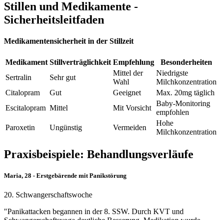
Stillen und Medikamente -
Sicherheitsleitfaden
Medikamentensicherheit in der Stillzeit
Medikament
Stillverträglichkeit
Empfehlung
Besonderheiten
Mittel der
Niedrigste
Sertralin
Sehr gut
Wahl
Milchkonzentration
Citalopram
Gut
Geeignet
Max. 20mg täglich
Baby-Monitoring
Escitalopram
Mittel
Mit Vorsicht
empfohlen
Hohe
Paroxetin
Ungünstig
Vermeiden
Milchkonzentration
Praxisbeispiele: Behandlungsverläufe
Maria, 28 - Erstgebärende mit Panikstörung
20. Schwangerschaftswoche
"Panikattacken begannen in der 8. SSW. Durch KVT und