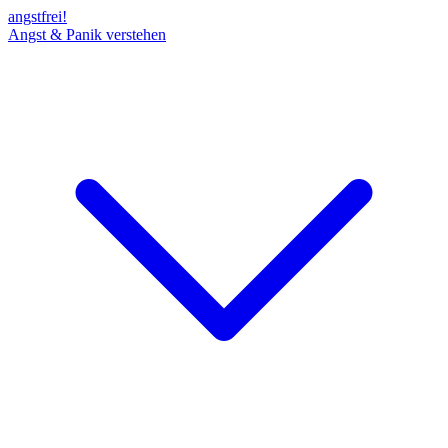
angst
frei!
Angst & Panik verstehen