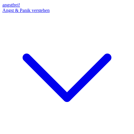
angst
frei!
Angst & Panik verstehen