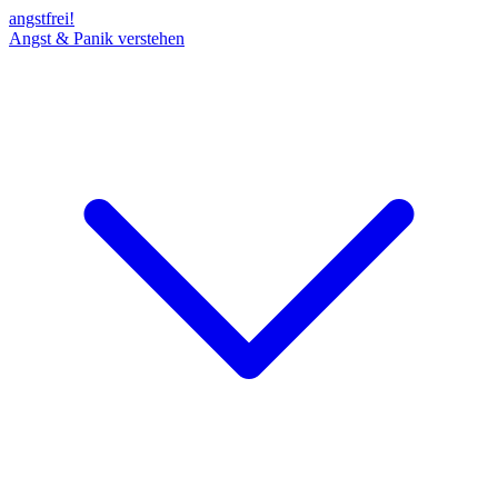
angst
frei!
Angst & Panik verstehen