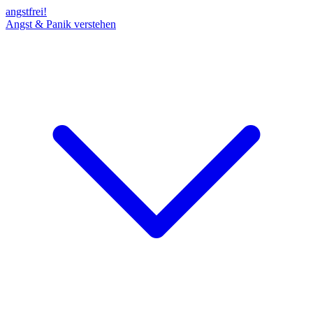
angst
frei!
Angst & Panik verstehen