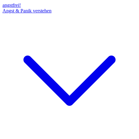
angst
frei!
Angst & Panik verstehen