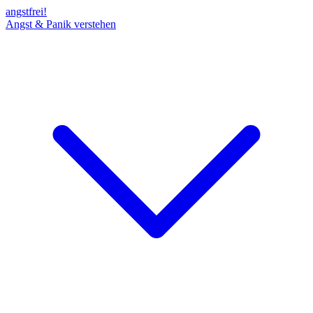
angst
frei!
Angst & Panik verstehen