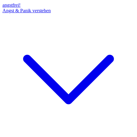
angst
frei!
Angst & Panik verstehen