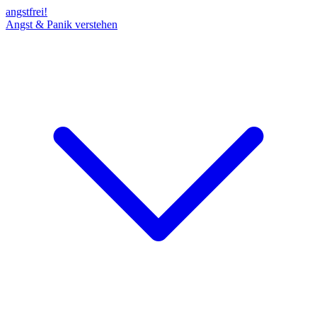
angst
frei!
Angst & Panik verstehen